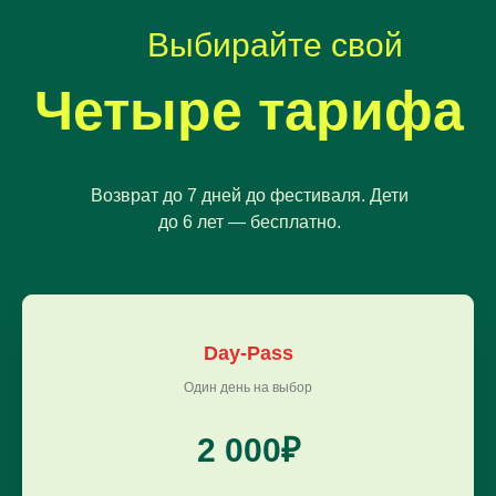
Выбирайте свой
10:00
Мастер-классы по парению
Четыре тарифа
12:00
Финал соревнований
парильщиков
Возврат до 7 дней до фестиваля. Дети
14:00
до 6 лет — бесплатно.
Гастрономический сет:
татарская кухня
16:00
Семейная программа
на сцене
Day-Pass
Один день на выбор
18:00
Закрытие. Награждение
мастеров
2 000₽