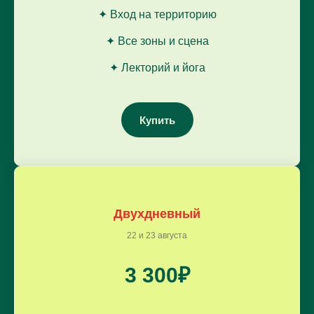
Финальный
20:00
✦ Вход на территорию
live-концерт
✦ Все зоны и сцена
✦ Лекторий и йога
Купить
Двухдневный
22 и 23 августа
3 300₽